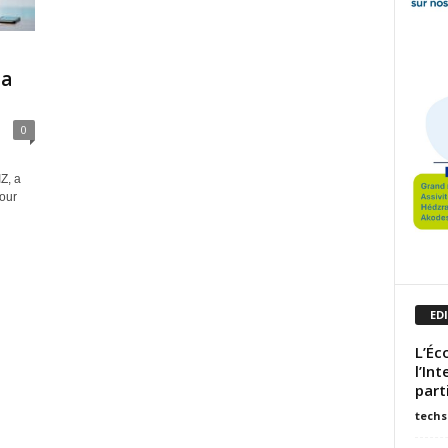
la
0
Z, a
our
ED
L’Éc
l’In
parti
techs