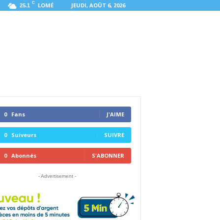
C
LOMÉ
JEUDI, AOÛT 6, 2026
25.1
0
Fans
J'AIME
0
Suiveurs
SUIVRE
0
Abonnés
S'ABONNER
- Advertisement -