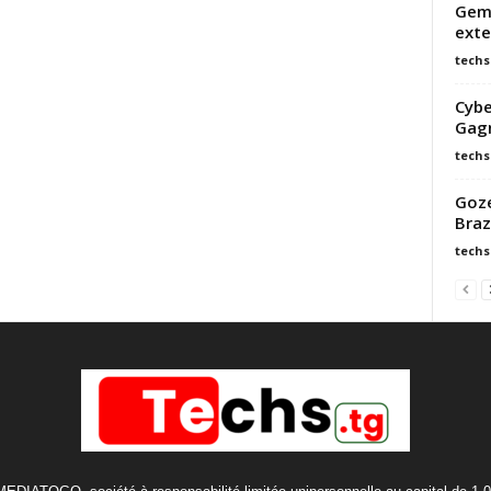
Gemi
exte
techs
Cybe
Gagn
techs
Goze
Braz
techs