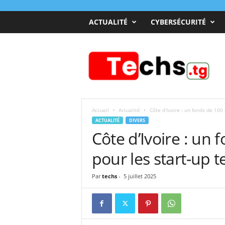
ACTUALITÉ
CYBERSÉCURITÉ
T
e
c
h
s
T
o
Accueil
Actualité
Côte d’Ivoire : un fonds de 100 
g
ACTUALITÉ
DIVERS
o
Côte d’Ivoire : un 
pour les start-up t
Par
techs
-
5 juillet 2025