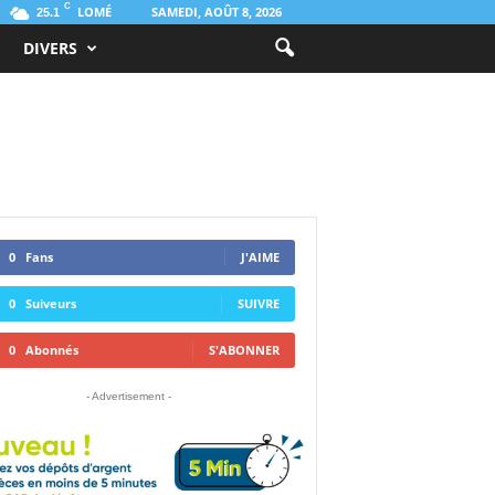
C
LOMÉ
SAMEDI, AOÛT 8, 2026
25.1
DIVERS
0
Fans
J'AIME
0
Suiveurs
SUIVRE
0
Abonnés
S'ABONNER
- Advertisement -