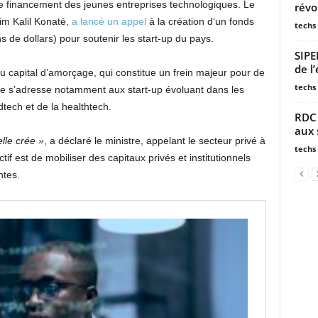
le financement des jeunes entreprises technologiques. Le
révo
im Kalil Konaté,
a lancé un appel
à la création d’un fonds
techs
s de dollars) pour soutenir les start-up du pays.
SIPE
de l
au capital d’amorçage, qui constitue un frein majeur pour de
techs
ive s’adresse notamment aux start-up évoluant dans les
edtech et de la healthtech.
RDC 
aux 
lle crée »
, a déclaré le ministre, appelant le secteur privé à
techs
ctif est de mobiliser des capitaux privés et institutionnels
ntes.