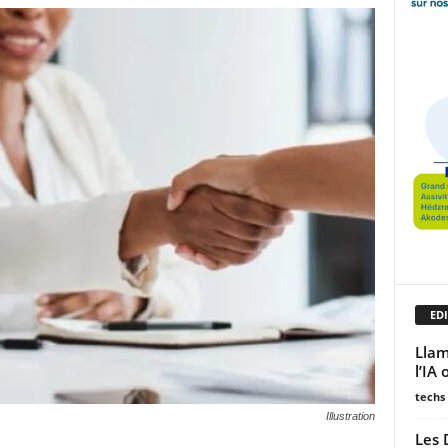
EDI
Llam
l’IA
techs
Illustration
Les 