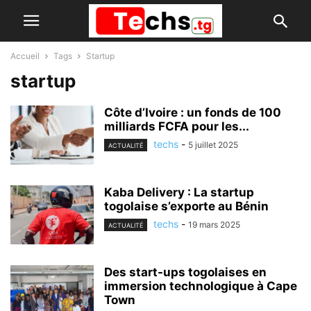
Accueil
Tags
Startup
startup
Côte d’Ivoire : un fonds de 100
milliards FCFA pour les...
techs
-
5 juillet 2025
ACTUALITÉ
Kaba Delivery : La startup
togolaise s’exporte au Bénin
techs
-
19 mars 2025
ACTUALITÉ
Des start-ups togolaises en
immersion technologique à Cape
Town