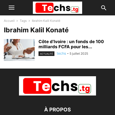
Accueil
Tags
Ibrahim Kalil Konaté
Ibrahim Kalil Konaté
Côte d’Ivoire : un fonds de 100
milliards FCFA pour les...
techs
-
5 juillet 2025
ACTUALITÉ
À PROPOS