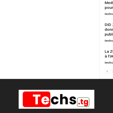
Medi
pour
techs
DID 
donn
publ
techs
La Z
à l’
techs