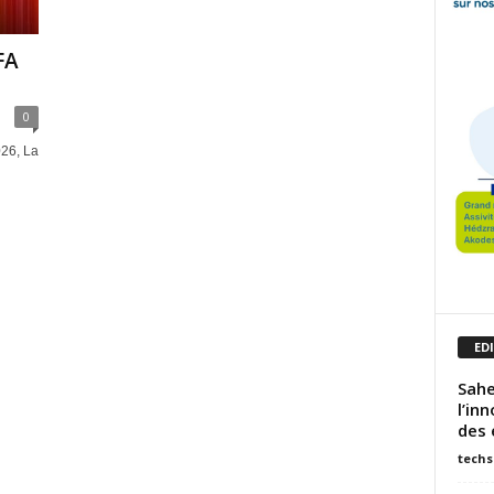
FA
0
026, La
ED
Sahe
l’in
des 
techs