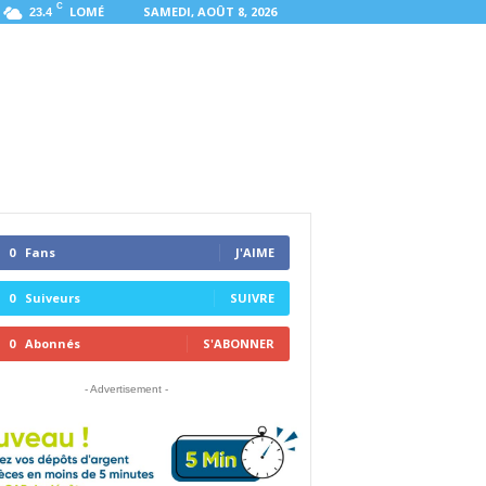
C
LOMÉ
SAMEDI, AOÛT 8, 2026
23.4
0
Fans
J'AIME
0
Suiveurs
SUIVRE
0
Abonnés
S'ABONNER
- Advertisement -