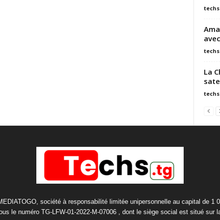
techs
Amaz
avec
techs
La C
sate
techs
 MEDIATOGO, société à responsabilité limitée unipersonnelle au capital de 1 
us le numéro TG-LFW-01-2022-M-07006 , dont le siège social est situé sur 