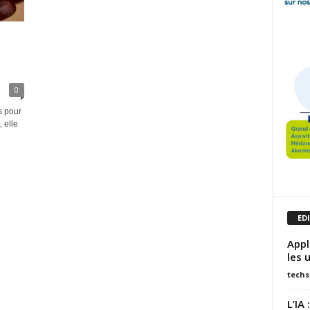
0
s pour
 elle
ED
Appl
les 
techs
L’IA