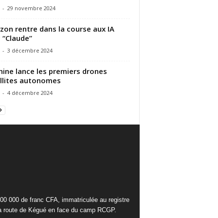
-
29 novembre 2024
on rentre dans la course aux IA
 “Claude”
-
3 décembre 2024
hine lance les premiers drones
llites autonomes
-
4 décembre 2024
000 000 de franc CFA, immatriculée au registre
la route de Kégué en face du camp RCGP.