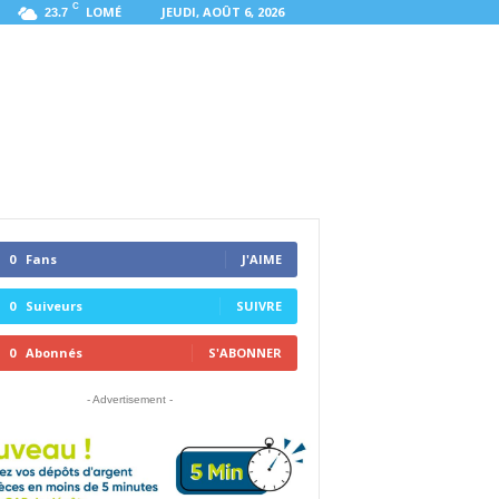
C
LOMÉ
JEUDI, AOÛT 6, 2026
23.7
0
Fans
J'AIME
0
Suiveurs
SUIVRE
0
Abonnés
S'ABONNER
- Advertisement -