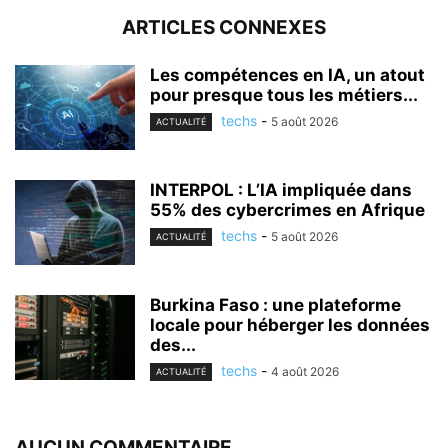
ARTICLES CONNEXES
Les compétences en IA, un atout
pour presque tous les métiers...
techs
-
5 août 2026
ACTUALITÉ
INTERPOL : L’IA impliquée dans
55% des cybercrimes en Afrique
techs
-
5 août 2026
ACTUALITÉ
Burkina Faso : une plateforme
locale pour héberger les données
des...
techs
-
4 août 2026
ACTUALITÉ
AUCUN COMMENTAIRE