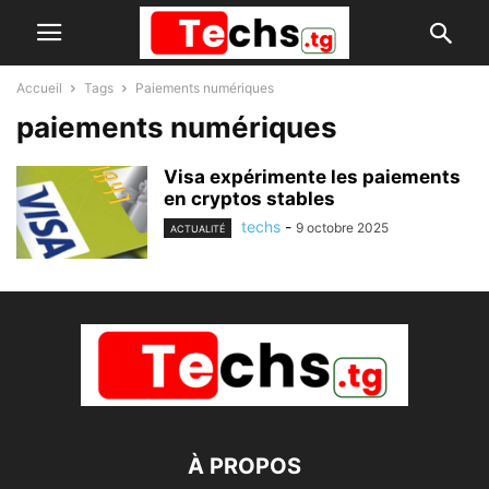
Accueil
Tags
Paiements numériques
paiements numériques
Visa expérimente les paiements
en cryptos stables
techs
-
9 octobre 2025
ACTUALITÉ
À PROPOS