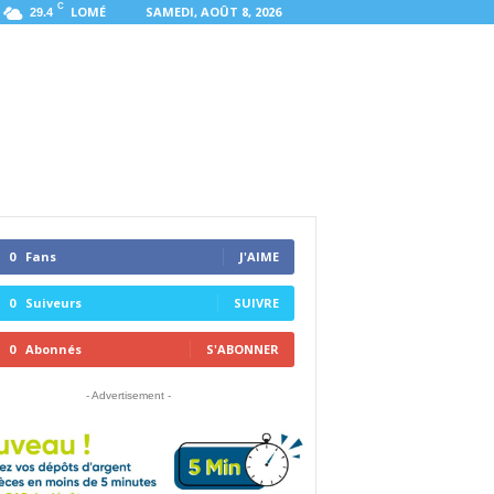
C
LOMÉ
SAMEDI, AOÛT 8, 2026
29.4
0
Fans
J'AIME
0
Suiveurs
SUIVRE
0
Abonnés
S'ABONNER
- Advertisement -