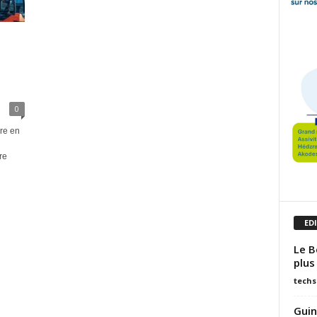
a
0
re en
re
ED
Le B
plus
techs
Guin