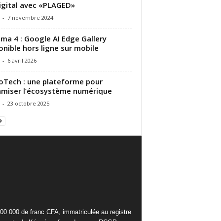
igital avec «PLAGED»
-
7 novembre 2024
a 4 : Google AI Edge Gallery
onible hors ligne sur mobile
-
6 avril 2026
Tech : une plateforme pour
miser l’écosystème numérique
-
23 octobre 2025
000 000 de franc CFA, immatriculée au registre