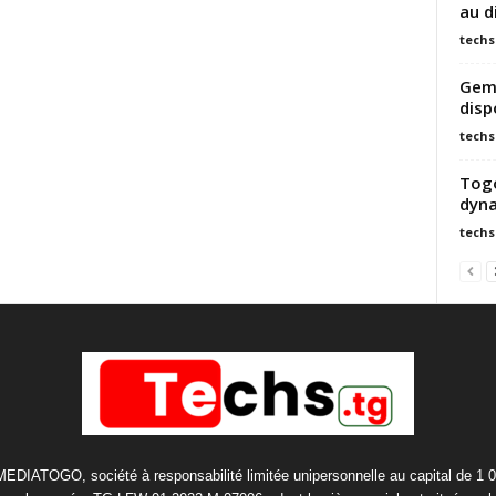
au d
techs
Gemm
disp
techs
Togo
dyna
techs
 MEDIATOGO, société à responsabilité limitée unipersonnelle au capital de 1 