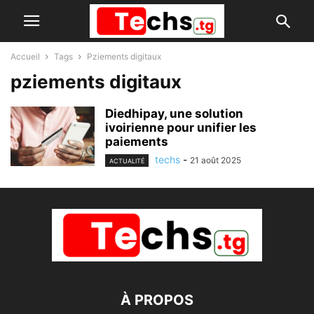
Accueil
Tags
Pziements digitaux
pziements digitaux
Diedhipay, une solution
ivoirienne pour unifier les
paiements
techs
-
21 août 2025
ACTUALITÉ
À PROPOS