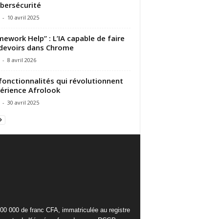
ybersécurité
-
10 avril 2025
ework Help” : L’IA capable de faire
devoirs dans Chrome
-
8 avril 2026
fonctionnalités qui révolutionnent
périence Afrolook
-
30 avril 2025
000 000 de franc CFA, immatriculée au registre