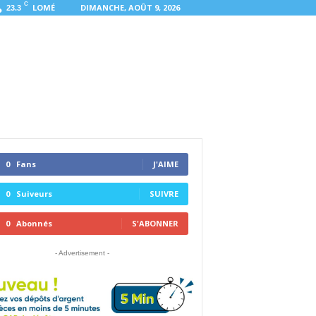
C
LOMÉ
DIMANCHE, AOÛT 9, 2026
23.3
0
Fans
J'AIME
0
Suiveurs
SUIVRE
0
Abonnés
S'ABONNER
- Advertisement -