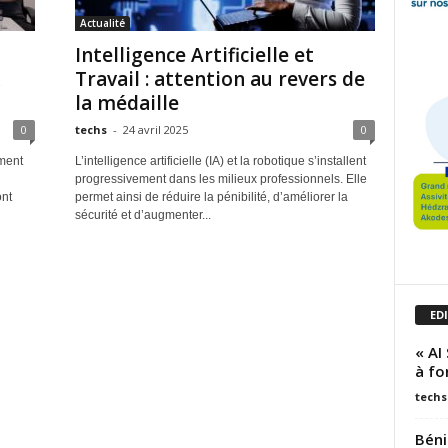
Actualité
Intelligence Artificielle et
Travail : attention au revers de
la médaille
0
techs
-
24 avril 2025
0
ement
L’intelligence artificielle (IA) et la robotique s’installent
progressivement dans les milieux professionnels. Elle
ont
permet ainsi de réduire la pénibilité, d’améliorer la
sécurité et d’augmenter...
ED
« AI
à fo
techs
Béni