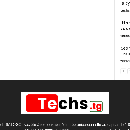
la c
techs
“Hom
vos 
techs
Ces 
l’ex
techs
 MEDIATOGO, société à responsabilité limitée unipersonnelle au capital de 1 