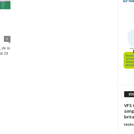
0
 de la
di 29
ED
VFS 
simp
brit
techs