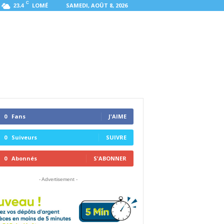
C
LOMÉ
SAMEDI, AOÛT 8, 2026
23.4
0
Fans
J'AIME
0
Suiveurs
SUIVRE
0
Abonnés
S'ABONNER
- Advertisement -