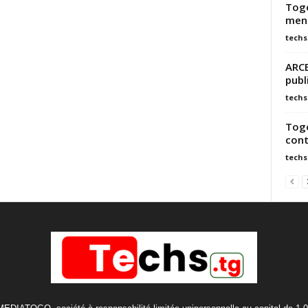
Togo
men
techs
ARCE
publ
techs
Togo
cont
techs