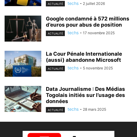
techs
-
2 juillet 2026
ACTUALITÉ
Google condamné à 572 millions
d’euros pour abus de position
techs
-
17 novembre 2025
ACTUALITÉ
La Cour Pénale Internationale
(aussi) abandonne Microsoft
techs
-
5 novembre 2025
ACTUALITÉ
Data Journalisme : Des Médias
Togolais initiés sur l’usage des
données
techs
-
28 mars 2025
ACTUALITÉ