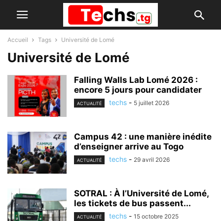
Accueil
Tags
Université de Lomé
Université de Lomé
Falling Walls Lab Lomé 2026 :
encore 5 jours pour candidater
techs
-
5 juillet 2026
ACTUALITÉ
Campus 42 : une manière inédite
d’enseigner arrive au Togo
techs
-
29 avril 2026
ACTUALITÉ
SOTRAL : À l’Université de Lomé,
les tickets de bus passent...
techs
-
15 octobre 2025
ACTUALITÉ