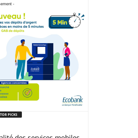
sement -
TOR PICKS
lité des services mobiles