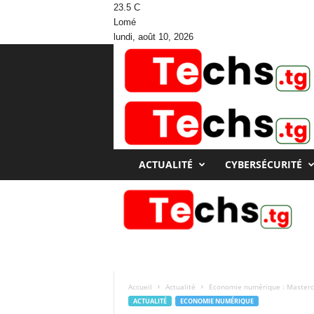
23.5
C
Lomé
lundi, août 10, 2026
ACTUALITÉ
CYBERSÉCURITÉ
T
e
c
h
Accueil
Actualité
Economie numérique : Masterc
s
ACTUALITÉ
ECONOMIE NUMÉRIQUE
T