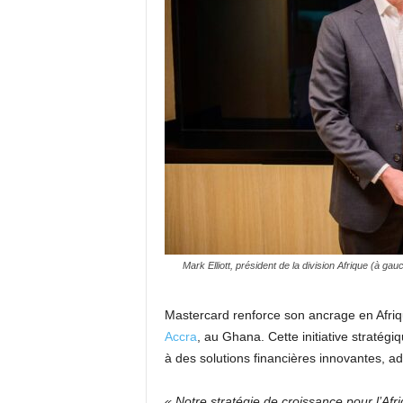
Mark Elliott, président de la division Afrique (à g
Mastercard renforce son ancrage en Afriq
Accra
, au Ghana. Cette initiative stratég
à des solutions financières innovantes, a
« Notre stratégie de croissance pour l’Afr