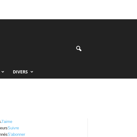
DIVERS
s
J'aime
eurs
Suivre
nnés
S'abonner