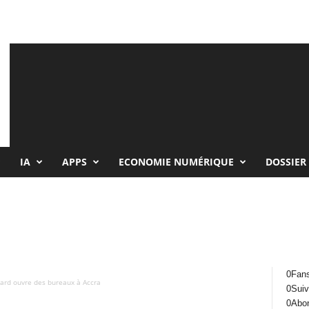
IA
APPS
ECONOMIE NUMÉRIQUE
DOSSIER
0
Fan
ard ouvre des bureaux à Accra
0
Suiv
0
Abo