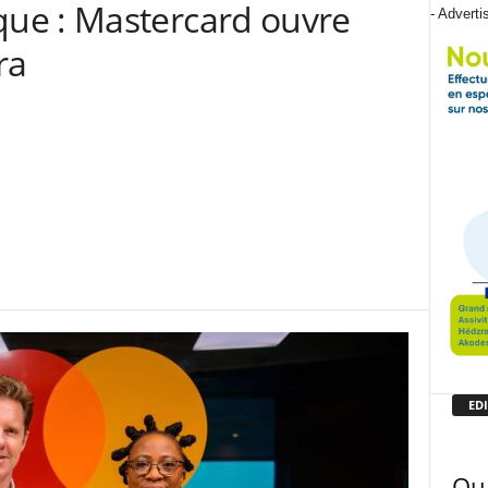
ue : Mastercard ouvre
- Adverti
ra
EDI
Qua