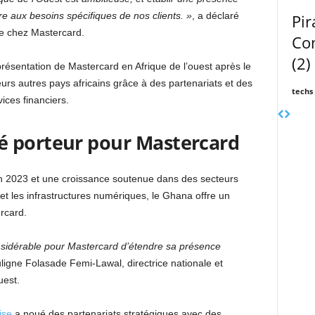
e aux besoins spécifiques de nos clients. »
, a déclaré
Pir
que chez Mastercard.
Co
(2)
résentation de Mastercard en Afrique de l’ouest après le
ieurs autres pays africains grâce à des partenariats et des
techs
vices financiers.
é porteur pour Mastercard
n 2023 et une croissance soutenue dans des secteurs
 et les infrastructures numériques, le Ghana offre un
rcard.
sidérable pour Mastercard d’étendre sa présence
ligne Folasade Femi-Lawal, directrice nationale et
uest.
rise
a noué des partenariats stratégiques avec des