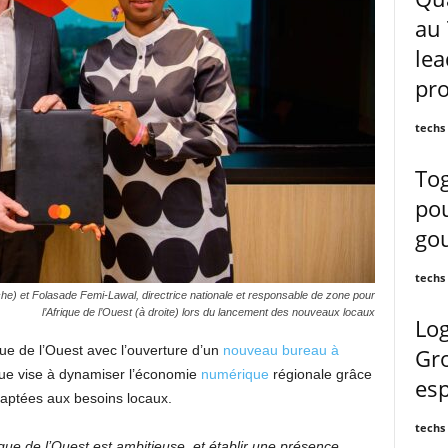
au 
lea
pro
techs
Tog
pou
go
techs
auche) et Folasade Femi-Lawal, directrice nationale et responsable de zone pour
l’Afrique de l’Ouest (à droite) lors du lancement des nouveaux locaux
Log
ue de l’Ouest avec l’ouverture d’un
nouveau bureau à
Gr
ique vise à dynamiser l’économie
numérique
régionale grâce
es
daptées aux besoins locaux.
techs
ique de l’Ouest est ambitieuse, et établir une présence