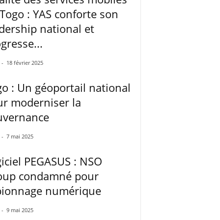
Togo : YAS conforte son
dership national et
gresse...
-
18 février 2025
o : Un géoportail national
r moderniser la
uvernance
-
7 mai 2025
iciel PEGASUS : NSO
oup condamné pour
pionnage numérique
-
9 mai 2025