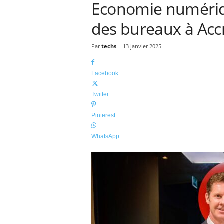
Economie numériq
o
g
des bureaux à Acc
o
Par
techs
-
13 janvier 2025
Facebook
Twitter
Pinterest
WhatsApp