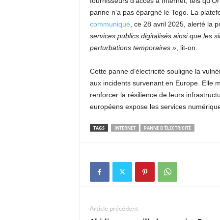
fournisseurs d’accès à Internet, tels qu’O
panne n’a pas épargné le Togo. La platefo
communiqué
, ce 28 avril 2025, alerté la 
services publics digitalisés ainsi que les
perturbations temporaires »
, lit-on.
Cette panne d’électricité souligne la vulné
aux incidents survenant en Europe.​ Elle m
renforcer la résilience de leurs infrastr
européens expose les services numériques
TAGS
INTERNET
PANNE D'ÉLECTRICITÉ
Article précédent