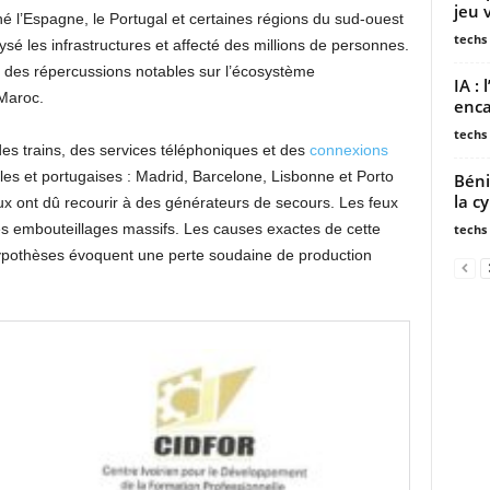
jeu 
hé l’Espagne, le Portugal et certaines régions du sud-ouest
techs
lysé les infrastructures et affecté des millions de personnes.
 des répercussions notables sur l’écosystème
IA :
aroc.​
enca
techs
es trains, des services téléphoniques et des
connexions
les et portugaises : Madrid, Barcelone, Lisbonne et Porto
Béni
la c
ux ont dû recourir à des générateurs de secours. Les feux
des embouteillages massifs. Les causes exactes de cette
techs
ypothèses évoquent une perte soudaine de production