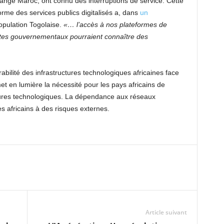
range Maroc, ont connu des interruptions de service. Cette
rme des services publics digitalisés a, dans
un
population Togolaise.
«… l’accès à nos plateformes de
 sites gouvernementaux pourraient connaître des
rabilité des infrastructures technologiques africaines face
et en lumière la nécessité pour les pays africains de
uctures technologiques. La dépendance aux réseaux
 africains à des risques externes.
Article suivant