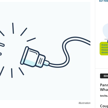
EDI
Pann
What
techs.
Illustration
Coup