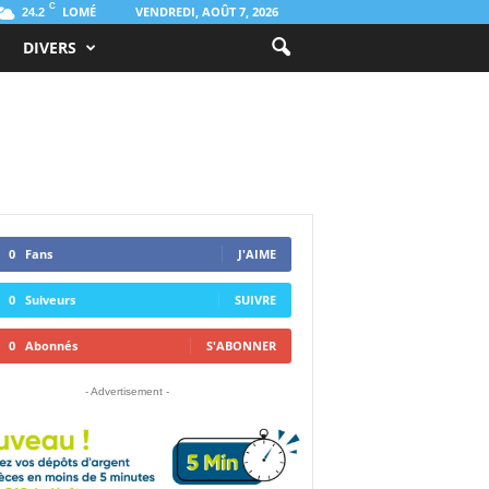
C
LOMÉ
VENDREDI, AOÛT 7, 2026
24.2
DIVERS
0
Fans
J'AIME
0
Suiveurs
SUIVRE
0
Abonnés
S'ABONNER
- Advertisement -