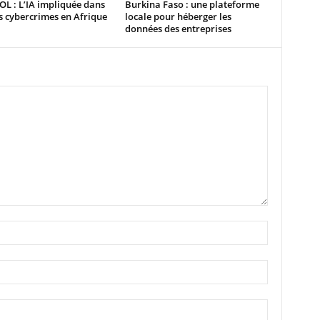
L : L’IA impliquée dans
Burkina Faso : une plateforme
 cybercrimes en Afrique
locale pour héberger les
données des entreprises