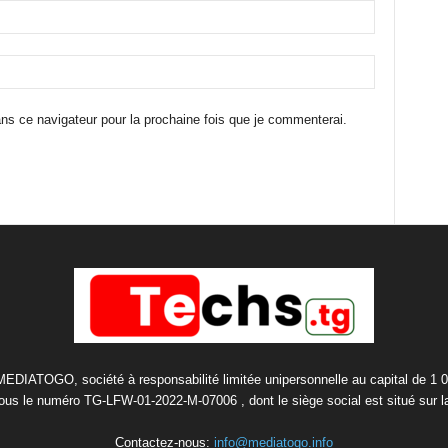
ns ce navigateur pour la prochaine fois que je commenterai.
 MEDIATOGO, société à responsabilité limitée unipersonnelle au capital de 1 
us le numéro TG-LFW-01-2022-M-07006 , dont le siège social est situé sur 
Contactez-nous:
info@mediatogo.info