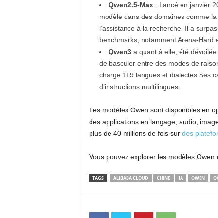
Qwen2.5-Max
: Lancé en janvier 2
modèle dans des domaines comme la g
l’assistance à la recherche. Il a su
benchmarks, notamment Arena-Hard e
Qwen3
a quant à elle, été dévoilée
de basculer entre des modes de raiso
charge 119 langues et dialectes Ses cap
d’instructions multilingues.
Les modèles Owen sont disponibles en ope
des applications en langage, audio, image
plus de 40 millions de fois sur
des platef
Vous pouvez explorer les modèles Owen en vi
TAGS
ALIBABA CLOUD
CHINE
IA
OWEN
Q