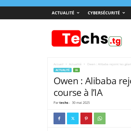
ACTUALITÉ
CYBERSÉCURITÉ
T
e
c
h
s
T
o
Accueil
Actualité
Owen : Alibaba rejoint les géan
g
ACTUALITÉ
IA
o
Owen : Alibaba rej
course à l’IA
Par
techs
-
30 mai 2025