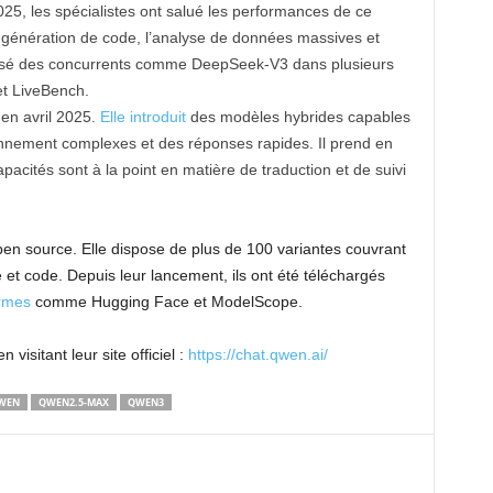
025, les spécialistes ont salué les performances de ce
énération de code, l’analyse de données massives et
rpassé des concurrents comme DeepSeek-V3 dans plusieurs
t LiveBench.
 en avril 2025.
Elle introduit
des modèles hybrides capables
nnement complexes et des réponses rapides. Il prend en
acités sont à la point en matière de traduction et de suivi
n source. Elle dispose de plus de 100 variantes couvrant
 et code. Depuis leur lancement, ils ont été téléchargés
ormes
comme Hugging Face et ModelScope.
sitant leur site officiel :
https://chat.qwen.ai/
WEN
QWEN2.5-MAX
QWEN3