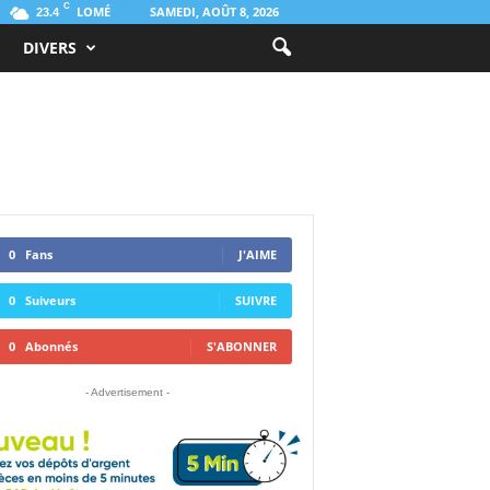
C
LOMÉ
SAMEDI, AOÛT 8, 2026
23.4
DIVERS
0
Fans
J'AIME
0
Suiveurs
SUIVRE
0
Abonnés
S'ABONNER
- Advertisement -