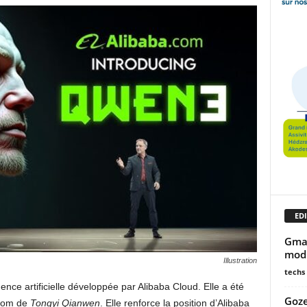
EDI
Gmai
modi
Illustration
techs
ence artificielle développée par Alibaba Cloud. Elle a été
Goze
 nom de
Tongyi Qianwen
. Elle renforce la position d’Alibaba