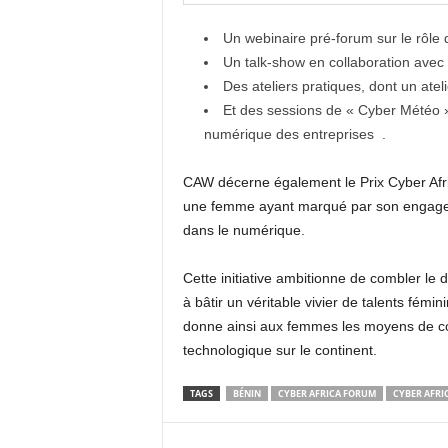
Un webinaire pré-forum sur le rôle
Un talk-show en collaboration ave
Des ateliers pratiques, dont un ate
Et des sessions de « Cyber Météo »
numérique des entreprises .
CAW décerne également le Prix Cyber Af
une femme ayant marqué par son engageme
dans le numérique.
Cette initiative ambitionne de combler le 
à bâtir un véritable vivier de talents fémi
donne ainsi aux femmes les moyens de cont
technologique sur le continent.
TAGS
BÉNIN
CYBER AFRICA FORUM
CYBER AFR