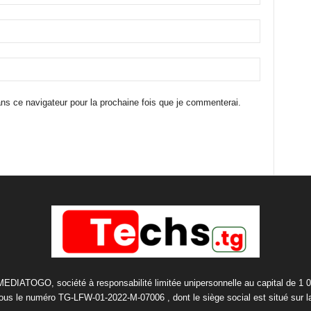
ns ce navigateur pour la prochaine fois que je commenterai.
 MEDIATOGO, société à responsabilité limitée unipersonnelle au capital de 1 
us le numéro TG-LFW-01-2022-M-07006 , dont le siège social est situé sur 