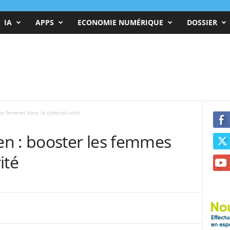
IA
APPS
ECONOMIE NUMÉRIQUE
DOSSIER
es femmes dans la cybersécurité
n : booster les femmes
ité