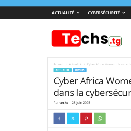
ACTUALITÉ
CYBERSÉCURITÉ
T
e
c
h
s
T
o
Accueil
Actualité
Cyber Africa Women : booster l
g
ACTUALITÉ
DIVERS
o
Cyber Africa Wome
dans la cybersécur
Par
techs
-
25 juin 2025