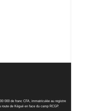
000 000 de franc CFA, immatriculée au registre
la route de Kégué en face du camp RCGP.