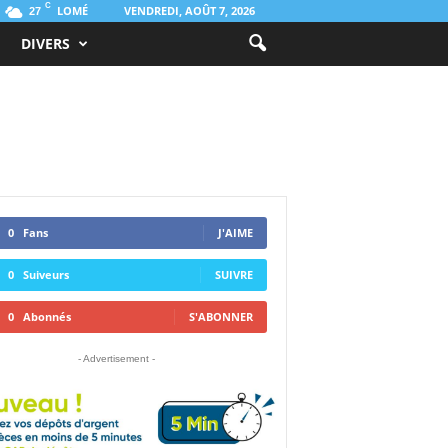
C
LOMÉ
VENDREDI, AOÛT 7, 2026
27
DIVERS
0
Fans
J'AIME
0
Suiveurs
SUIVRE
0
Abonnés
S'ABONNER
- Advertisement -