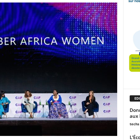
EDI
Donn
aux 
techs
L’Éc