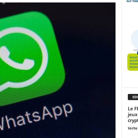
EDI
Le F
jeux
cryp
techs