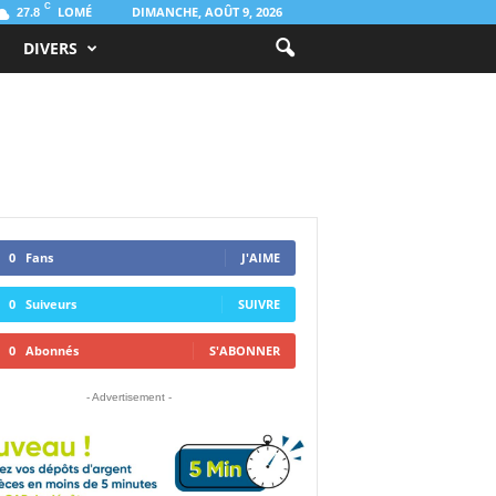
C
LOMÉ
DIMANCHE, AOÛT 9, 2026
27.8
DIVERS
0
Fans
J'AIME
0
Suiveurs
SUIVRE
0
Abonnés
S'ABONNER
- Advertisement -