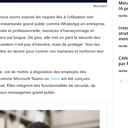
Meta
Illustration
IA p
techs
nous avons exposé les risques liés à l’utilisation non
 instantanée grand public comme WhatsApp en entreprise.
Inte
rivée et professionnelle, menaces d’hameçonnage et
stra
rs est longue. De plus, elle met en péril la sécurité des
mon
uestion n’est pas d’interdire, mais de protéger. Voici les
techs
ttre en œuvre pour contrer ces menaces et renforcer leur
CANA
par 
techs
e, est de mettre à disposition des employés des
s comme Microsoft Teams ou
Slack
ont ​​été conçues
. Elles intègrent des fonctionnalités de sécurité, de
ut aux messageries grand public.