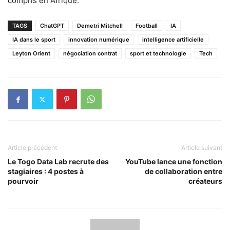
compris en Afrique.
TAGS
ChatGPT
Demetri Mitchell
Football
IA
IA dans le sport
innovation numérique
intelligence artificielle
Leyton Orient
négociation contrat
sport et technologie
Tech
Article précédent
Article suivant
Le Togo Data Lab recrute des
YouTube lance une fonction
stagiaires : 4 postes à
de collaboration entre
pourvoir
créateurs