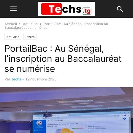
Accueil
Actualité
PortailBac : Au Sénégal, l’inscription au
Baccalauréat se numérise
Actualité
Divers
PortailBac : Au Sénégal,
l’inscription au Baccalauréat
se numérise
Par
techs
-
12 novembre 2025