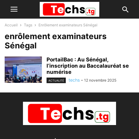
Accueil
Tags
Enrôlement examinateurs Sénégal
enrôlement examinateurs
Sénégal
PortailBac : Au Sénégal,
l’inscription au Baccalauréat se
numérise
techs
-
12 novembre 2025
ACTUALITÉ