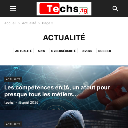
Accueil
Actualité
Page 3
ACTUALITÉ
ACTUALITÉ
APPS
CYBERSÉCURITÉ
DIVERS
DOSSIER
ECONOMIE NUMÉRIQUE
FLASH
IA
PARTENARIAT
ACTUALITÉ
Les compétences en IA, un atout pour
presque tous les métiers...
techs
-
5 août 2026
ACTUALITÉ