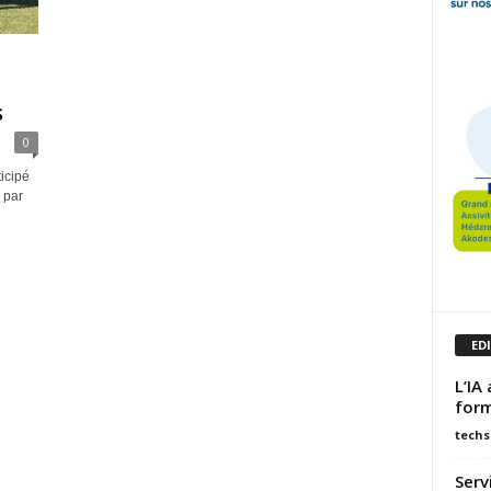
s
0
icipé
 par
ED
L’IA
form
techs
Serv