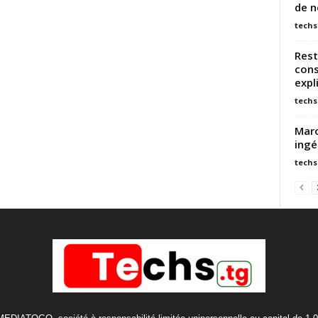
de n
techs
Rest
con
expl
techs
Maro
ingé
techs