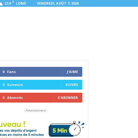
C
LOMÉ
VENDREDI, AOÛT 7, 2026
23.8
0
Fans
J'AIME
0
Suiveurs
SUIVRE
0
Abonnés
S'ABONNER
- Advertisement -