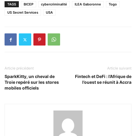
TAGS
BICEP
cybercriminalité
ILEA Gaboronne
Togo
US Secret Services
USA
Article précédent
Article suivant
SparkKitty, un cheval de
Fintech et DeFi : l’Afrique de
Troie repéré sur les stores
l’ouest se réunit à Accra
mobiles officiels