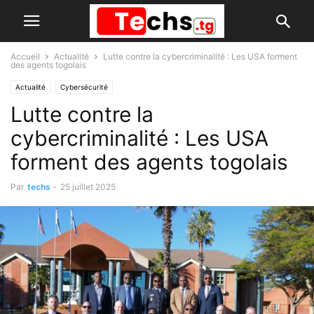
Accueil
Actualité
Lutte contre la cybercriminalité : Les USA forment
des agents togolais
Actualité
Cybersécurité
Lutte contre la
cybercriminalité : Les USA
forment des agents togolais
Par
techs
-
25 juillet 2025