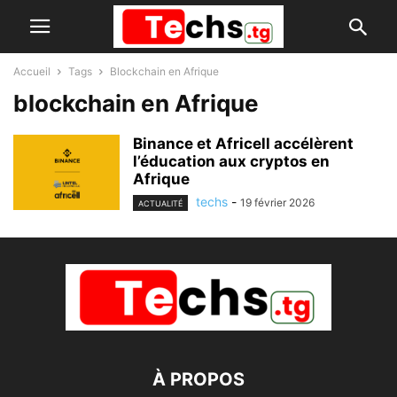
Accueil
Tags
Blockchain en Afrique
blockchain en Afrique
Binance et Africell accélèrent
l’éducation aux cryptos en
Afrique
techs
-
19 février 2026
ACTUALITÉ
À PROPOS