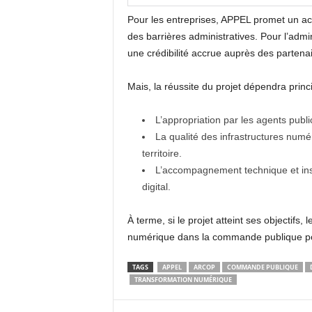
Pour les entreprises, APPEL promet un ac
des barrières administratives. Pour l’admini
une crédibilité accrue auprès des partenai
Mais, la réussite du projet dépendra princ
L’appropriation par les agents publ
La qualité des infrastructures numé
territoire.
L’accompagnement technique et insti
digital.
À terme, si le projet atteint ses objectifs
numérique dans la commande publique pou
TAGS
APPEL
ARCOP
COMMANDE PUBLIQUE
TRANSFORMATION NUMÉRIQUE