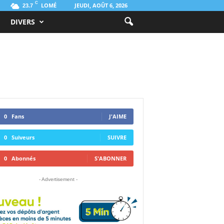
C
LOMÉ
JEUDI, AOÛT 6, 2026
23.7
DIVERS
0
Fans
J'AIME
0
Suiveurs
SUIVRE
0
Abonnés
S'ABONNER
- Advertisement -