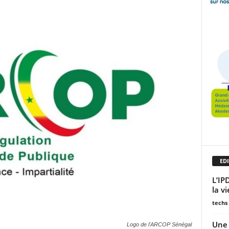
EDI
L’IP
la v
techs
Une 
Logo de l'ARCOP Sénégal