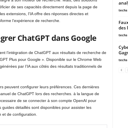
intégré à son moteur de recherche. Mais, des solutions
anal
éficier de ses capacités directement depuis la page de
techs
s extensions, l’IA offre des réponses directes et
nsforme l’expérience de recherche.
Faux
des 
égrer ChatGPT dans Google
techs
Cybe
Gagn
tent l’intégration de ChatGPT aux résultats de recherche de
GPT Plus pour Google ». Disponible sur le Chrome Web
techs
générées par l’IA aux côtés des résultats traditionnels de
teurs peuvent configurer leurs préférences. Ces dernières
nuel de ChatGPT lors des recherches. à la langue de
nécessaire de se connecter à son compte OpenAI pour
s guides détaillés sont disponibles pour assister les
n et de configuration.