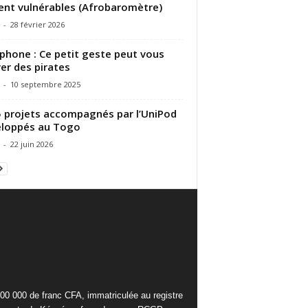
ent vulnérables (Afrobaromètre)
-
28 février 2026
phone : Ce petit geste peut vous
er des pirates
-
10 septembre 2025
 5 projets accompagnés par l’UniPod
eloppés au Togo
-
22 juin 2026
000 000 de franc CFA, immatriculée au registre