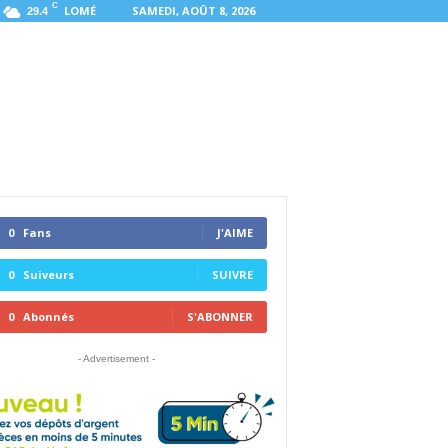
C
LOMÉ
SAMEDI, AOÛT 8, 2026
29.4
0
Fans
J'AIME
0
Suiveurs
SUIVRE
0
Abonnés
S'ABONNER
- Advertisement -