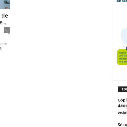
e de
...
0
forme
à
ED
Copi
dans
techs
Sécu