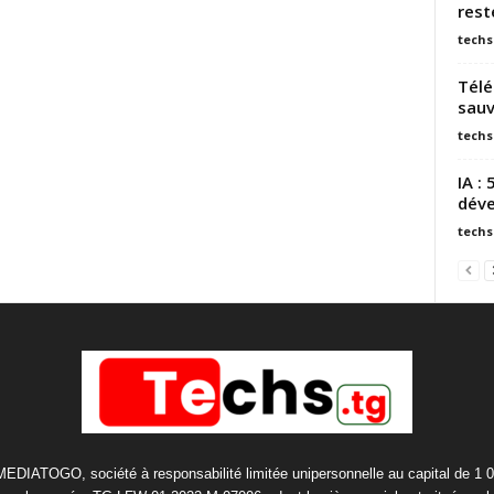
rest
techs
Télé
sauv
techs
IA :
dév
techs
 MEDIATOGO, société à responsabilité limitée unipersonnelle au capital de 1 