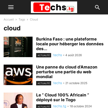
Accueil
Tags
Cloud
cloud
Burkina Faso : une plateforme
locale pour héberger les données
des...
techs
-
4 août 2026
ACTUALITÉ
Une panne du cloud d’Amazon
perturbe une partie du web
mondial
techs
-
21 octobre 2025
ACTUALITÉ
Le “ Cloud 100% Africain “
déployé sur le Togo
techs.tg
-
18 octobre 2024
ACTUALITÉ