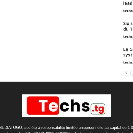
lead
techs
Six 
du T
techs
Le G
syst
techs
 MEDIATOGO, société à responsabilité limitée unipersonnelle au capital de 1 