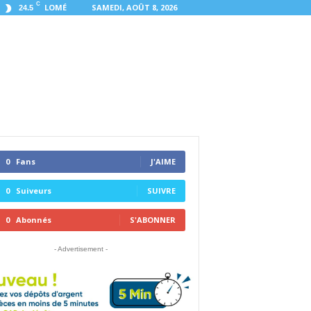
C
LOMÉ
SAMEDI, AOÛT 8, 2026
24.5
0
Fans
J'AIME
0
Suiveurs
SUIVRE
0
Abonnés
S'ABONNER
- Advertisement -