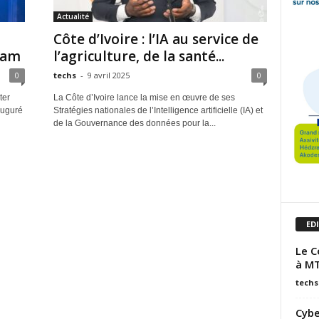
Actualité
Côte d’Ivoire : l’IA au service de
sam
l’agriculture, de la santé...
0
techs
-
9 avril 2025
0
ter
La Côte d’Ivoire lance la mise en œuvre de ses
auguré
Stratégies nationales de l’Intelligence artificielle (IA) et
de la Gouvernance des données pour la...
ED
Le C
à M
techs
Cybe