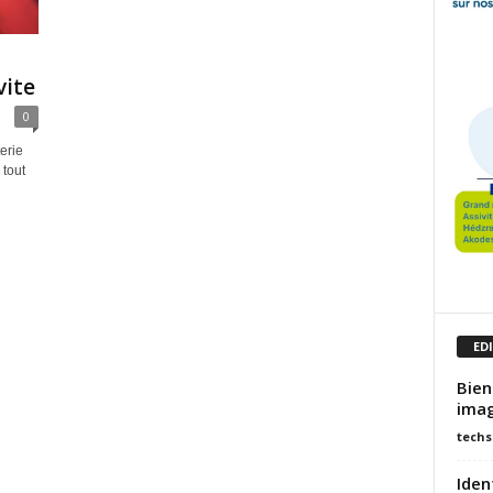
vite
0
erie
tout
ED
Bien
imag
techs
Iden