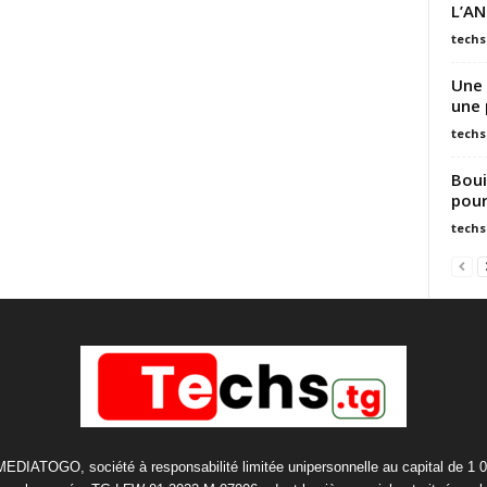
L’AN
techs
Une 
une 
techs
Boui
pour
techs
 MEDIATOGO, société à responsabilité limitée unipersonnelle au capital de 1 