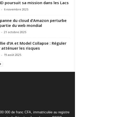
ID poursuit sa mission dans les Lacs
-
6 novembre 2025
panne du cloud d’Amazon perturbe
partie du web mondial
-
21 octobre 2025
llie d’IA et Model Collapse : Réguler
 atténuer les risques
-
19 août 2025
000 000 de franc CFA, immatriculée au registre