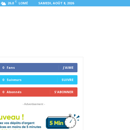
C
LOMÉ
SAMEDI, AOÛT 8, 2026
26.8
0
Fans
J'AIME
0
Suiveurs
SUIVRE
0
Abonnés
S'ABONNER
- Advertisement -