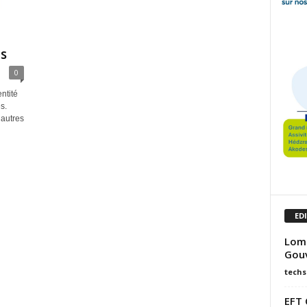
ns
0
ntité
s.
’autres
ED
Lomé
Gouv
techs
EFT 