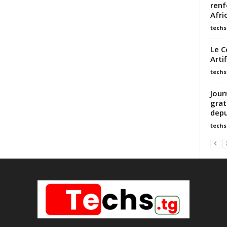
renf
Afri
techs
Le C
Arti
techs
Jour
grat
depu
techs