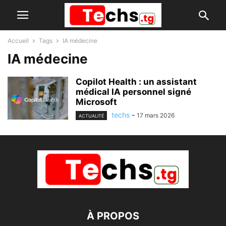
Accueil
Tags
IA médecine
IA médecine
Copilot Health : un assistant
médical IA personnel signé
Microsoft
techs
-
17 mars 2026
ACTUALITÉ
À PROPOS