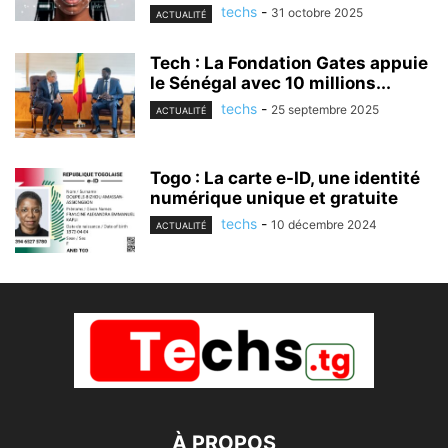
techs
-
31 octobre 2025
ACTUALITÉ
Tech : La Fondation Gates appuie
le Sénégal avec 10 millions...
techs
-
25 septembre 2025
ACTUALITÉ
Togo : La carte e-ID, une identité
numérique unique et gratuite
techs
-
10 décembre 2024
ACTUALITÉ
À PROPOS