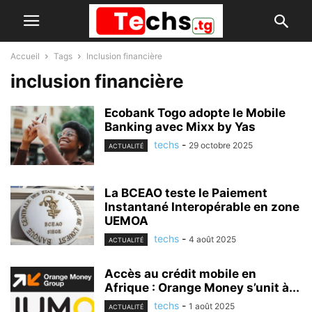
Accueil
Tags
Inclusion financière
inclusion financière
Ecobank Togo adopte le Mobile
Banking avec Mixx by Yas
techs
-
29 octobre 2025
ACTUALITÉ
La BCEAO teste le Paiement
Instantané Interopérable en zone
UEMOA
techs
-
4 août 2025
ACTUALITÉ
Accès au crédit mobile en
Afrique : Orange Money s’unit à...
techs
-
1 août 2025
ACTUALITÉ