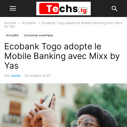
Accueil
Actualité
Ecobank Togo adopte le Mobile Banking avec Mixx
by Yas
Actualité
Economie numérique
Ecobank Togo adopte le
Mobile Banking avec Mixx by
Yas
Par
techs
-
29 octobre 2025