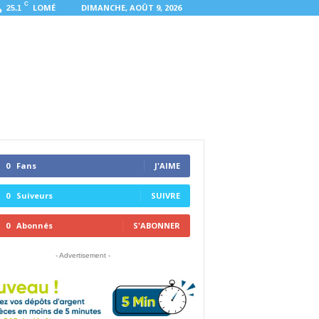
C
LOMÉ
DIMANCHE, AOÛT 9, 2026
25.1
0
Fans
J'AIME
0
Suiveurs
SUIVRE
0
Abonnés
S'ABONNER
- Advertisement -