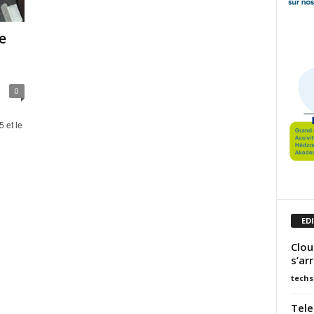
e
0
 et le
ED
Clou
s’ar
techs
Tele