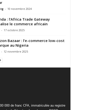
ur
.tg
-
10 novembre 2024
da : l’Africa Trade Gateway
talise le commerce africain
-
17 octobre 2025
on Bazaar : l’e-commerce low-cost
rque au Nigeria
-
12 novembre 2025
000 000 de franc CFA, immatriculée au registre