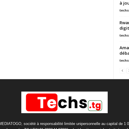
à jo
techs
Rwan
digi
techs
Amaz
déba
techs
 MEDIATOGO, société à responsabilité limitée unipersonnelle au capital de 1 