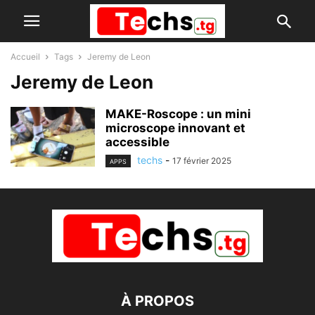
Accueil
Tags
Jeremy de Leon
Jeremy de Leon
MAKE-Roscope : un mini
microscope innovant et
accessible
techs
-
17 février 2025
APPS
À PROPOS