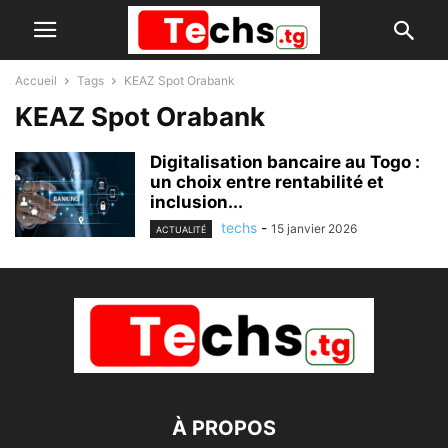
Accueil
Tags
KEAZ Spot Orabank
KEAZ Spot Orabank
Digitalisation bancaire au Togo :
un choix entre rentabilité et
inclusion...
techs
-
15 janvier 2026
ACTUALITÉ
À PROPOS