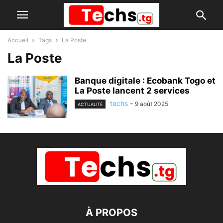
Accueil
Tags
La Poste
La Poste
Banque digitale : Ecobank Togo et
La Poste lancent 2 services
techs
-
9 août 2025
ACTUALITÉ
À PROPOS