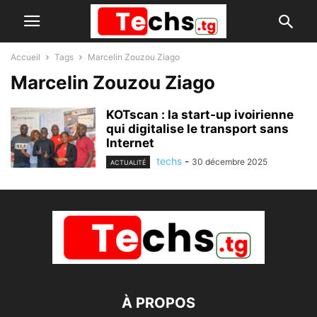
Accueil
Tags
Marcelin Zouzou Ziago
Marcelin Zouzou Ziago
KOTscan : la start-up ivoirienne
qui digitalise le transport sans
Internet
techs
-
30 décembre 2025
ACTUALITÉ
À PROPOS