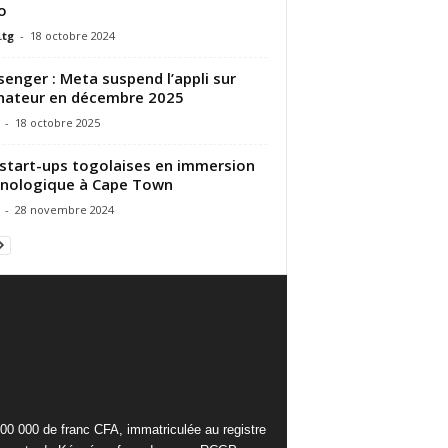
o
.tg
-
18 octobre 2024
enger : Meta suspend l’appli sur
nateur en décembre 2025
-
18 octobre 2025
start-ups togolaises en immersion
nologique à Cape Town
-
28 novembre 2024
000 000 de franc CFA, immatriculée au registre