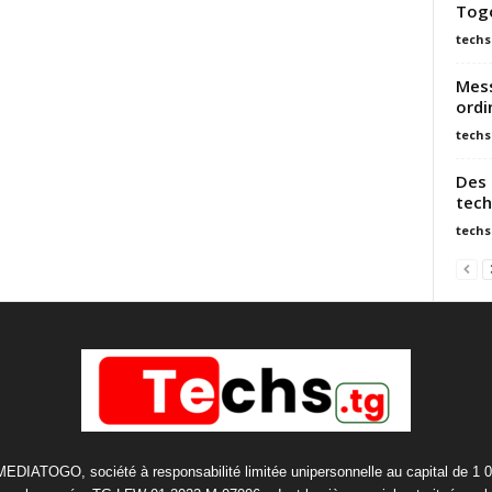
Tog
techs
Mess
ordi
techs
Des 
tech
techs
 MEDIATOGO, société à responsabilité limitée unipersonnelle au capital de 1 