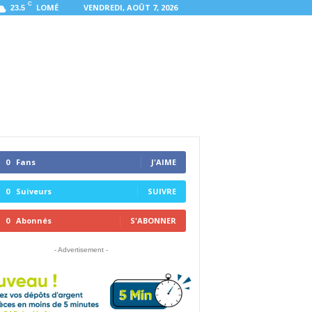
C
LOMÉ
VENDREDI, AOÛT 7, 2026
23.5
0
Fans
J'AIME
0
Suiveurs
SUIVRE
0
Abonnés
S'ABONNER
- Advertisement -