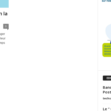
n la
0
nger
leur
emps
ED
Banq
Post
techs
Le “