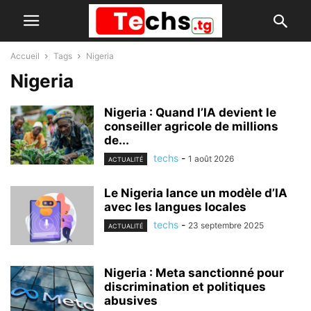
Accueil
Tags
Nigeria
Nigeria
Nigeria : Quand l’IA devient le
conseiller agricole de millions
de...
techs
-
1 août 2026
ACTUALITÉ
Le Nigeria lance un modèle d’IA
avec les langues locales
techs
-
23 septembre 2025
ACTUALITÉ
Nigeria : Meta sanctionné pour
discrimination et politiques
abusives