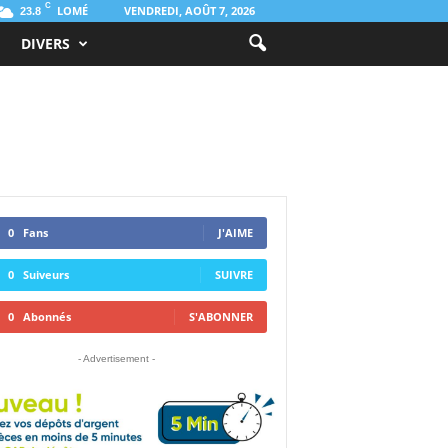
C
LOMÉ
VENDREDI, AOÛT 7, 2026
23.8
DIVERS
0
Fans
J'AIME
0
Suiveurs
SUIVRE
0
Abonnés
S'ABONNER
- Advertisement -