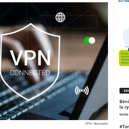
EDI
Béni
la c
techs
VPN / Illustration
#Ton