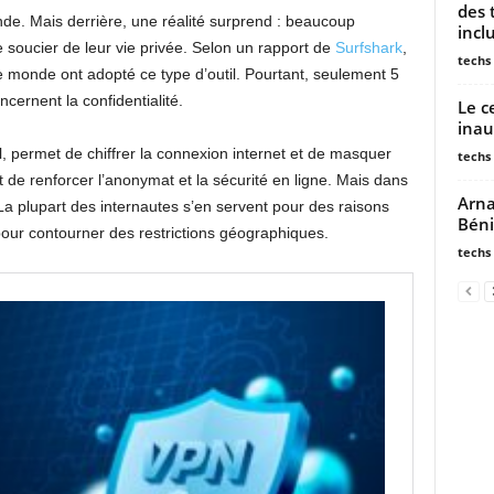
des 
de. Mais derrière, une réalité surprend : beaucoup
incl
se soucier de leur vie privée. Selon un rapport de
Surfshark
,
techs
e monde ont adopté ce type d’outil. Pourtant, seulement 5
cernent la confidentialité.
Le c
inau
el, permet de chiffrer la connexion internet et de masquer
techs
ant de renforcer l’anonymat et la sécurité en ligne. Mais dans
Arna
. La plupart des internautes s’en servent pour des raisons
Béni
 pour contourner des restrictions géographiques.
techs