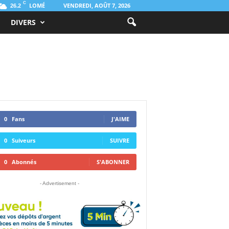
C
LOMÉ
VENDREDI, AOÛT 7, 2026
26.2
DIVERS
0
Fans
J'AIME
0
Suiveurs
SUIVRE
0
Abonnés
S'ABONNER
- Advertisement -