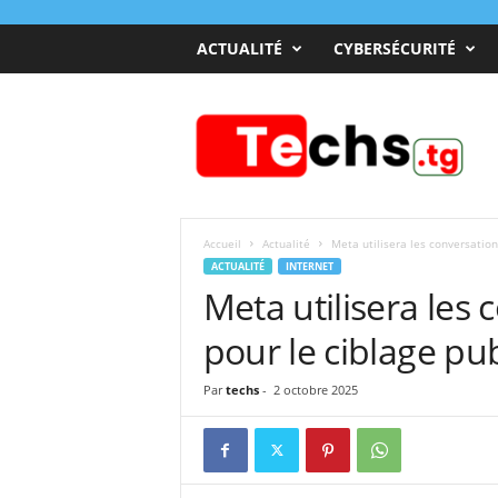
ACTUALITÉ
CYBERSÉCURITÉ
T
e
c
h
s
T
o
Accueil
Actualité
Meta utilisera les conversation
g
ACTUALITÉ
INTERNET
o
Meta utilisera les 
pour le ciblage pub
Par
techs
-
2 octobre 2025