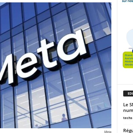
EDI
Le S
numé
techs
Régu
Meta