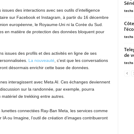
Séné
s issues des interactions avec ses outils d’intelligence
techs
icitaire sur Facebook et Instagram, à partir du 16 décembre
Côte
Union européenne, le Royaume-Uni ni la Corée du Sud.
l’éc
ctes en matière de protection des données bloquent pour
techs
Tele
ns issues des profils et des activités en ligne de ses
de vo
personnalisées.
La nouveauté
, c’est que les conversations
techs
ndront désormais enrichir cette base de données.
nnes interagissent avec Meta AI. Ces échanges deviennent
e discussion sur la randonnée, par exemple, pourra
u matériel de trekking entre autres.
 Les lunettes connectées Ray-Ban Meta, les services comme
 IA ou Imagine, l’outil de création d’images contribueront