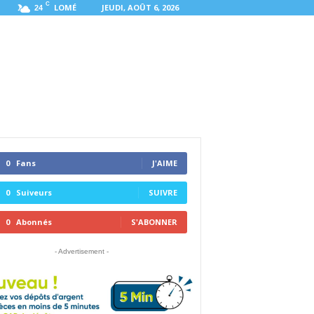
C
LOMÉ
JEUDI, AOÛT 6, 2026
24
0
Fans
J'AIME
0
Suiveurs
SUIVRE
0
Abonnés
S'ABONNER
- Advertisement -