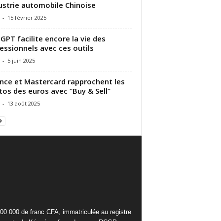
dustrie automobile Chinoise
-
15 février 2025
GPT facilite encore la vie des
essionnels avec ces outils
-
5 juin 2025
nce et Mastercard rapprochent les
tos des euros avec “Buy & Sell”
-
13 août 2025
000 000 de franc CFA, immatriculée au registre