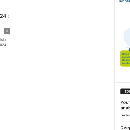
24 :
0
iste
2024.
ED
YouT
anal
techs
Deep