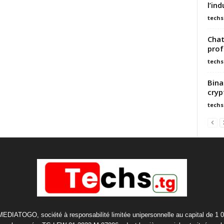
l’in
techs
Chat
prof
techs
Bina
cryp
techs
 MEDIATOGO, société à responsabilité limitée unipersonnelle au capital de 1 