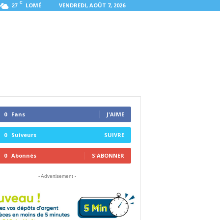
C
LOMÉ
VENDREDI, AOÛT 7, 2026
27
0
Fans
J'AIME
0
Suiveurs
SUIVRE
0
Abonnés
S'ABONNER
- Advertisement -