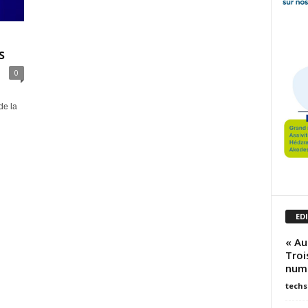
s
0
de la
ED
« Aut
Troi
num
techs