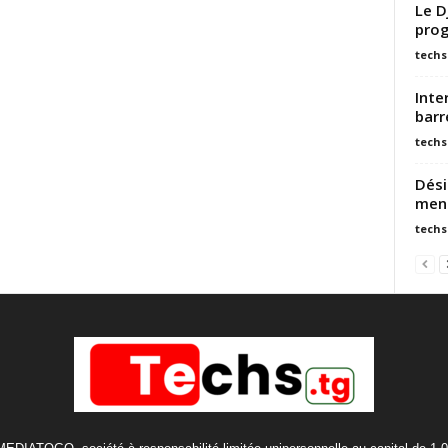
Le D
prog
techs
Inte
barr
techs
Dési
mena
techs