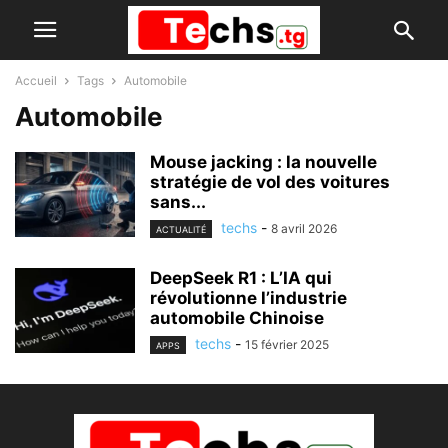
Accueil
Tags
Automobile
Automobile
Mouse jacking : la nouvelle
stratégie de vol des voitures
sans...
techs
-
8 avril 2026
ACTUALITÉ
DeepSeek R1 : L’IA qui
révolutionne l’industrie
automobile Chinoise
techs
-
15 février 2025
APPS