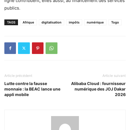
ligne contribuent, elles aussi, au financement des services
publics.
TAGS
Afrique
digitalisation
impôts
numérique
Togo
Article précédent
Article suivant
Lutte contre la fausse
Alibaba Cloud : fournisseur
monnaie : la BEAC lance une
numérique des JOJ Dakar
appli mobile
2026